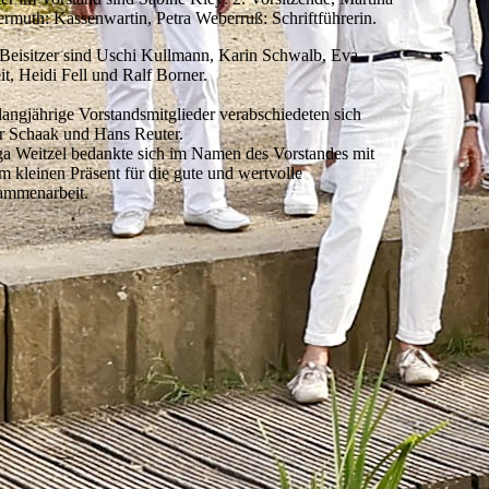
ermuth: Kassenwartin, Petra Weberruß: Schriftführerin.
Beisitzer sind Uschi Kullmann, Karin Schwalb, Eva
it, Heidi Fell und Ralf Borner.
langjährige Vorstandsmitglieder verabschiedeten sich
r Schaak und Hans Reuter.
a Weitzel bedankte sich im Namen des Vorstandes mit
m kleinen Präsent für die gute und wertvolle
ammenarbeit.