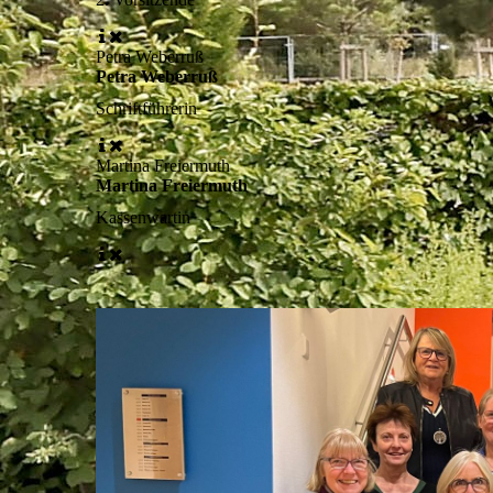
Petra Weberruß
Petra Weberruß
Schriftführerin
Martina Freiermuth
Martina Freiermuth
Kassenwartin