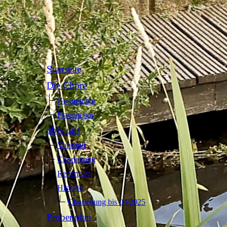
Startseite
Die Chöre
Gesamtchor
Frauenchor
über uns
Vorstand
Chorleitung
Repertoire
Historie
Chorleitung bis 04/2025
Probenplan