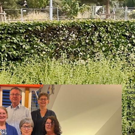
v.l.
Sabi
Heid
In i
Dürk
neue
Helg
Weit