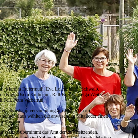
n.r.: Martina Freiermuth, Eva Loleit, Karin Schwalb,
ne Kley, Uschi Kullmann, Ralf Borner, Helga Weitzel,
i Fell, Petra Weberruß
hrer Jahreshauptversammlung am 19.3.2025 im
heimer Haus wählten die anwesenden Mitglieder einen
n Vorstand:
a Weitzel übernimmt das Amt der 1. Vorsitzenden.
er im Vorstand sind Sabine Kley: 2. Vorsitzende, Martina