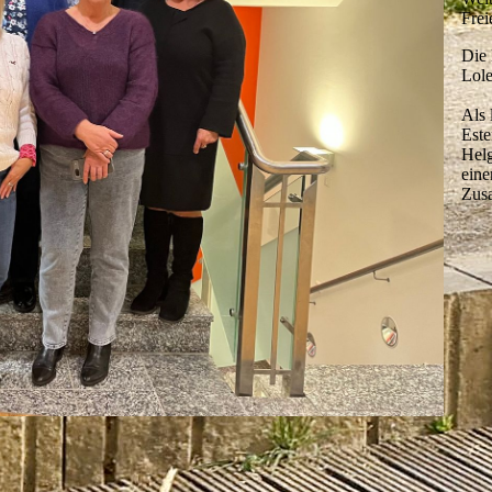
Frei
Die 
Lole
Als 
Este
Helg
eine
Zus