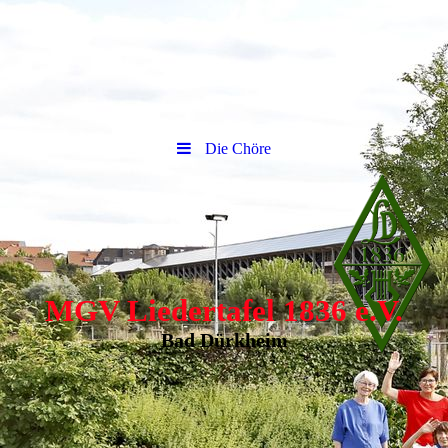
Die Chöre
MGV Liedertafel 1836 e.V.
Bad Dürkheim