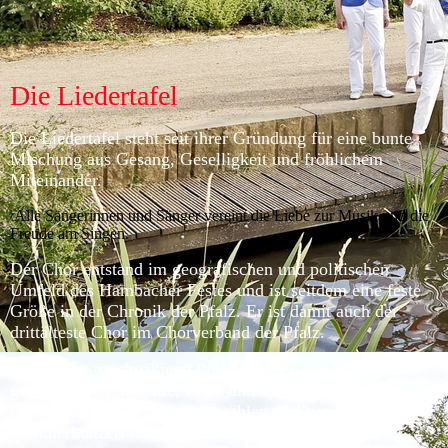
Die Liedertafel
Die Liedertafel steht seit ihrer Gründung für eine bunte
Mischung aus Gesang, Geselligkeit und fröhlichem
Miteinander.
Alle Sängerinnen und Sänger vereint die Liebe zur Musik und die
Freude am Singen.
Der Chor entstand im geografischen und politischen
Umfeld des Hambacher Festes und ist seitdem eine feste
Größe in der Chronik der Pfalz. Er ist damit auch der
drittälteste Chor im Chorverband der Pfalz.
Neben den regelmäßigen Proben stellen vor allem die
gemeinsamen Auftritte, Feste und Ausflüge Höhepunkte
im Liedertafeljahr dar. Dazu zählen traditionsgemäß das
Sommerkonzert und die Weihnachtskonzerte.