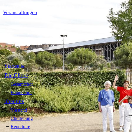
Unsere aktuellen Veranstaltungstermine erfahren sie hier:
Veranstaltungen
Startseite
Die Chöre
Gesamtchor
Frauenchor
über uns
Vorstand
Chorleitung
Repertoire