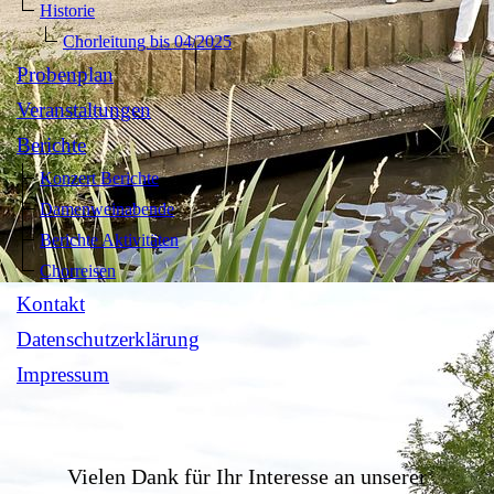
Historie
Chorleitung bis 04/2025
Probenplan
Veranstaltungen
Berichte
Konzert Berichte
Damenweinabende
Berichte Aktivitäten
Chorreisen
Kontakt
Datenschutzerklärung
Impressum
Vielen Dank für Ihr Interesse an unserer