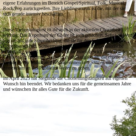
eigene Erfahrungen im Bereich Gospel/Spiritual, Folk, Musical,
Rock/Pop zurückgreifen. Ihre Lieblingsmusik ist die, mit der sie
sich gerade intensiv beschäftigt.
Diese Vielgestaltigkeit ist ihr auch in der aktuellen Chorarbeit
wichtig; Das Repertoire der Chöre ist weit gefächert. Sehr viel Wert
legt sie auf gute Stimmbildung, die sie für den Schlüssel guten
Chorgesangs hält. Schwerpunkt ist für sie die interpretatorische
Arbeit, der sie viel Zeit widmet, da sie einen gewichtigen Teil der
Chorqualität bestimmt. Sie sieht es als Aufgabe an, die eigene
Freude an der Musik an die Sängerinnen und Sänger, und
gemeinsam an das Publikum weiter zu geben.
Im April 2025 hat Sieglinde die Chorleitungstätigkeit auf eigenen
Wunsch hin beendet. Wir bedanken uns für die gemeinsamen Jahre
und wünschen ihr alles Gute für die Zukunft.