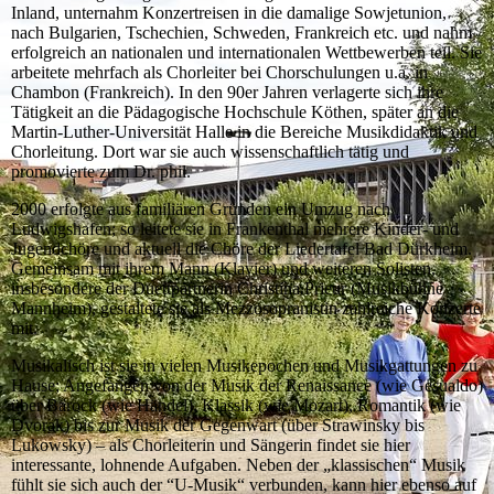
Inland, unternahm Konzertreisen in die damalige Sowjetunion,
nach Bulgarien, Tschechien, Schweden, Frankreich etc. und nahm
erfolgreich an nationalen und internationalen Wettbewerben teil. Sie
arbeitete mehrfach als Chorleiter bei Chorschulungen u.a. in
Chambon (Frankreich). In den 90er Jahren verlagerte sich ihre
Tätigkeit an die Pädagogische Hochschule Köthen, später an die
Martin-Luther-Universität Halle in die Bereiche Musikdidaktik und
Chorleitung. Dort war sie auch wissenschaftlich tätig und
promovierte zum Dr. phil.
2000 erfolgte aus familiären Gründen ein Umzug nach
Ludwigshafen; so leitete sie in Frankenthal mehrere Kinder- und
Jugendchöre und aktuell die Chöre der Liedertafel Bad Dürkheim.
Gemeinsam mit ihrem Mann (Klavier) und weiteren Solisten,
insbesondere der Duettpartnerin Christina Prieur (Musikbühne
Mannheim), gestaltete sie als Mezzosopranistin zahlreiche Konzerte
mit.
Musikalisch ist sie in vielen Musikepochen und Musikgattungen zu
Hause; Angefangen von der Musik der Renaissance (wie Gesualdo)
über Barock (wie Händel), Klassik (wie Mozart), Romantik (wie
Dvorak) bis zur Musik der Gegenwart (über Strawinsky bis
Lukowsky) – als Chorleiterin und Sängerin findet sie hier
interessante, lohnende Aufgaben. Neben der „klassischen“ Musik
fühlt sie sich auch der “U-Musik“ verbunden, kann hier ebenso auf