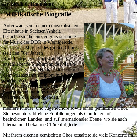
Dr. Sieglinde Hammann
Musikalische Biografie
Aufgewachsen in einem musikalischen
Elternhaus in Sachsen/Anhalt,
besuchte sie die einzige Spezialschule
für Musik der DDR in Wernigerode,
wo sie u.a. Mitglied des großen Chores
(seit den 70er Jahren
Rundfunkjugendchor) war. Das
anschließende Studium an der Martin-
Luther-Universität Halle schloss sie mit
dem Staatsexamen/Diplom in Musik
und Deutsch ab. Sie war u.a. Mitglied
der „Hallenser Madrigalisten“, des
besten Kammerchores der DDR.
Während des nachfolgenden
Schuldienstes leitete sie erfolgreich
mehrere Kinder- und Jugendchöre sowie einen gemischten Chor.
Sie besuchte zahlreiche Fortbildungen als Chorleiter auf
bezirklicher, Landes- und auf internationaler Ebene, wo sie auch
international bekannte Chöre dirigierte.
Mit ihrem eigenen gemischten Chor gestaltete sie viele Konzerte im