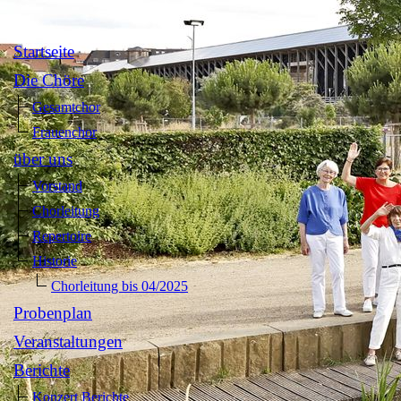
Startseite
Die Chöre
Gesamtchor
Frauenchor
über uns
Vorstand
Chorleitung
Repertoire
Historie
Chorleitung bis 04/2025
Probenplan
Veranstaltungen
Berichte
Konzert Berichte