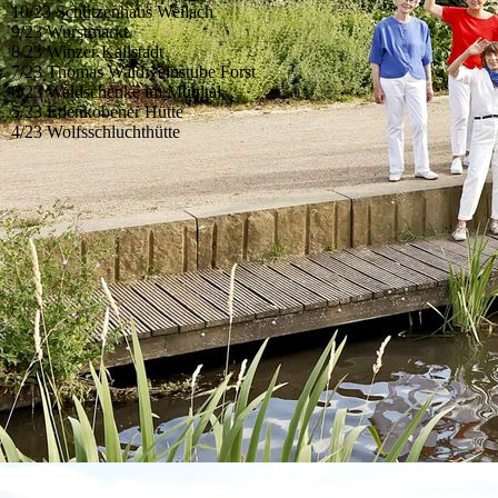
10/23 Schützenhaus Weilach
9/23 Wurstmarkt
8/23 Winzer Kallstadt
7/23 Thomas Waldweinstube Forst
6/23 Waldschenke im Mühltal
5/23 Edenkobener Hütte
4/23 Wolfsschluchthütte