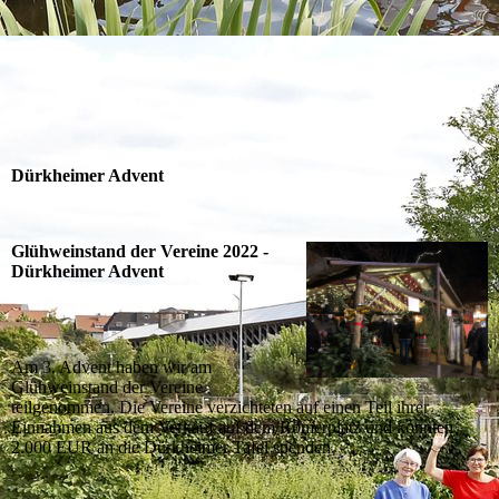
Wanderung 2023 c © MGV LT 1836
Dürkheimer Advent
Glühweinstand der Vereine 2022 -
Dürkheimer Advent
Am 3. Advent haben wir am
Glühweinstand der Vereine
teilgenommen. Die Vereine verzichteten auf einen Teil ihrer
Einnahmen aus dem Verkauf auf dem Römerplatz und konnten
2.000 EUR an die Dürkheimer Tafel spenden.