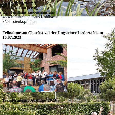
9/24 Wurstmarkttreff
6/24 Rund um Seebach
5/24 Forsthaus Lindemannsruhe
4/24 Naturfreundehaus Kohlbachtal
3/24 Totenkopfhütte
Teilnahme am Chorfestival der Ungsteiner Liedertafel am
16.07.2023
Wanderungen / Ausflüge 2023
11/23 St. Martin, An den Fichten