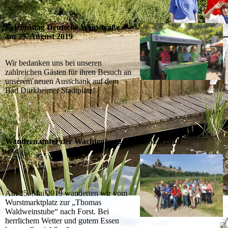
Erlebnistag Deutsche Weinstraße
am 25. August 2019
Wir bedanken uns bei unseren
zahlreichen Gästen für ihren Besuch an
unserem neuen Ausschank auf dem
Bad Dürkheimer Stadtplatz!
Wandern unter der Wachtenburg am 25. Mai 2019
Am 25. Mai 2019 wanderten wir vom
Wurstmarktplatz zur „Thomas
Waldweinstube“ nach Forst. Bei
herrlichem Wetter und gutem Essen