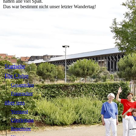
hatten alle viel Spaß.
Das war bestimmt nicht unser letzter Wandertag!
Startseite
Die Chöre
Gesamtchor
Frauenchor
über uns
Vorstand
Chorleitung
Repertoire